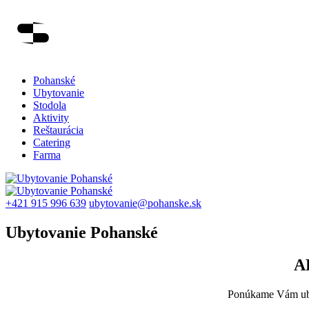
Pohanské
Ubytovanie
Stodola
Aktivity
Reštaurácia
Catering
Farma
Skip
to
content
+421 915 996 639
ubytovanie@pohanske.sk
Ubytovanie Pohanské
A
Ponúkame Vám uby